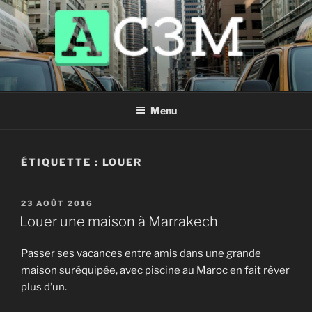
Aller
au
contenu
principal
AC3M
Annuaire des meilleurs sites à visiter !
Menu
ÉTIQUETTE :
LOUER
PUBLIÉ
23 AOÛT 2016
LE
Louer une maison à Marrakech
Passer ses vacances entre amis dans une grande
maison suréquipée, avec piscine au Maroc en fait rêver
plus d’un.