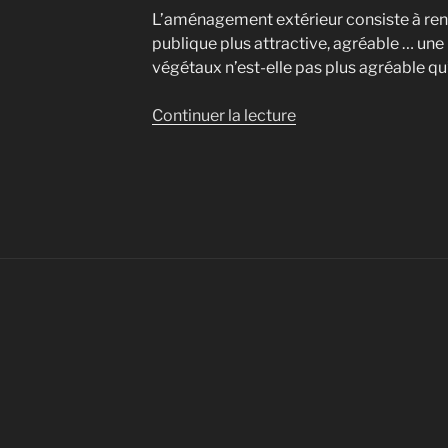
L’aménagement extérieur consiste à ren
publique plus attractive, agréable … une
végétaux n’est-elle pas plus agréable q
de
Continuer la lecture
« PDF
BTP
:
Travaux
d’aménagements
extérieurs
en
Essonne »