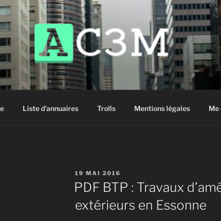
siter !
e
Liste d’annuaires
Trolls
Mentions légales
Me 
PUBLIÉ
19 MAI 2016
LE
PDF BTP : Travaux d’a
extérieurs en Essonne