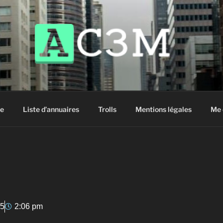
siter !
e
Liste d’annuaires
Trolls
Mentions légales
Me 
15
2:06 pm