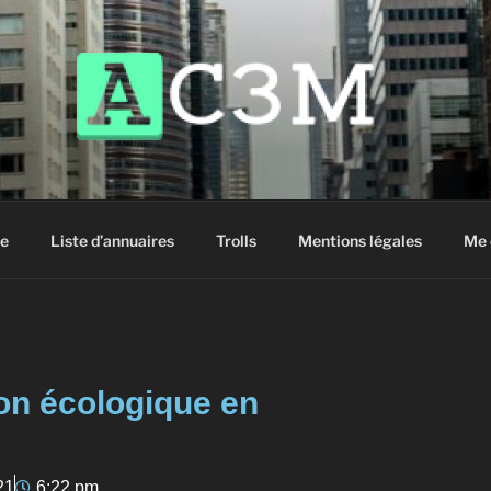
siter !
e
Liste d’annuaires
Trolls
Mentions légales
Me 
tion écologique en
21
6:22 pm