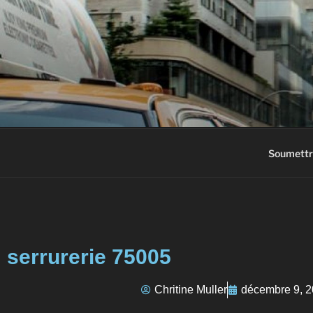
AC3M
Annuaire des meilleurs sites à vi
Soumettr
serrurerie 75005
Chritine Muller
décembre 9, 