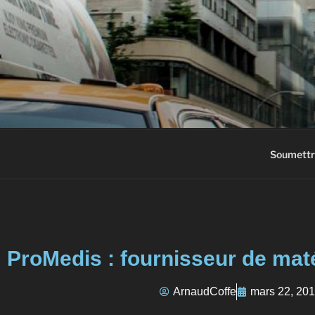
AC3M
Annuaire des meilleurs sites à vi
Soumettr
ProMedis : fournisseur de maté
ArnaudCoffe
mars 22, 20