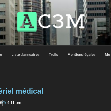
siter !
e
Liste d’annuaires
Trolls
Mentions légales
Me 
riel médical
16
4:11 pm