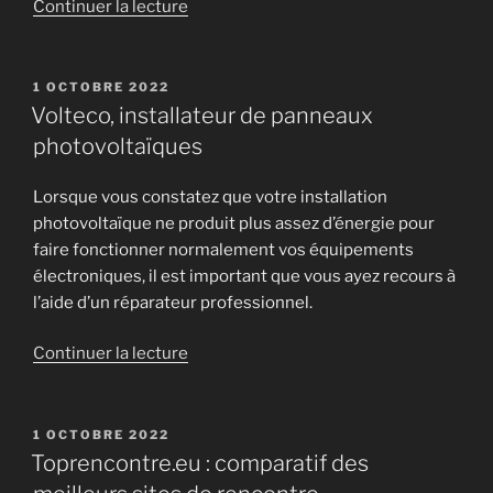
de
Continuer la lecture
« Blog,
guide
et
PUBLIÉ
1 OCTOBRE 2022
LE
comparatif
Volteco, installateur de panneaux
des
photovoltaïques
meilleurs
casinos
Lorsque vous constatez que votre installation
en
photovoltaïque ne produit plus assez d’énergie pour
ligne
faire fonctionner normalement vos équipements
en
électroniques, il est important que vous ayez recours à
2022 »
l’aide d’un réparateur professionnel.
de
Continuer la lecture
« Volteco,
installateur
de
PUBLIÉ
1 OCTOBRE 2022
LE
panneaux
Toprencontre.eu : comparatif des
photovoltaïques »