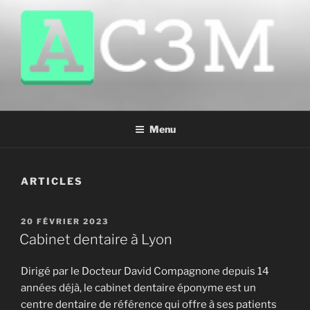
Aller
au
contenu
principal
AC3M
Annuaire des meilleurs sites à visiter !
Menu
ARTICLES
PUBLIÉ
20 FÉVRIER 2023
LE
Cabinet dentaire à Lyon
Dirigé par le Docteur David Compagnone depuis 14
années déjà, le cabinet dentaire éponyme est un
centre dentaire de référence qui offre à ses patients