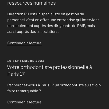
en
ressources humaines
toute
simplicité »
Direction RH est un spécialiste en gestion du
personnel, c’est en effet une entreprise qui intervient
non seulement auprès des dirigeants de PME, mais
aussi auprès des associations.
de
Continuer la lecture
« Directionrh.fr
:
spécialiste
PUBLIÉ
10 SEPTEMBRE 2022
LE
en
Votre orthodontiste professionnelle à
gestion
Paris 17
des
ressources
Recherchez-vous à Paris 17 un orthodontiste au savoir-
humaines »
faire remarquable ?
de
Continuer la lecture
« Votre