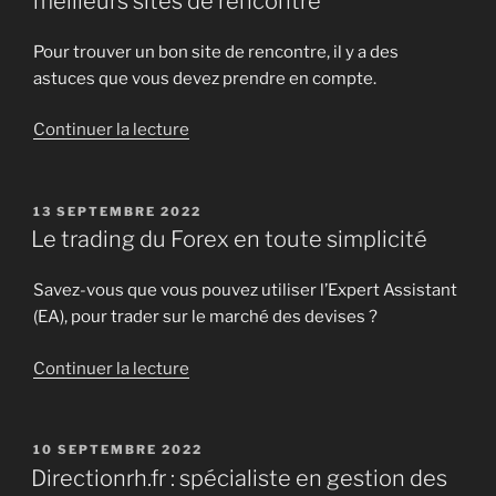
meilleurs sites de rencontre
Pour trouver un bon site de rencontre, il y a des
astuces que vous devez prendre en compte.
de
Continuer la lecture
« Toprencontre.eu
:
comparatif
PUBLIÉ
13 SEPTEMBRE 2022
LE
des
Le trading du Forex en toute simplicité
meilleurs
sites
Savez-vous que vous pouvez utiliser l’Expert Assistant
de
(EA), pour trader sur le marché des devises ?
rencontre »
de
Continuer la lecture
« Le
trading
du
PUBLIÉ
10 SEPTEMBRE 2022
LE
Forex
Directionrh.fr : spécialiste en gestion des