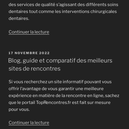
des services de qualité s’agissant des différents soins
dentaires tout comme les interventions chirurgicales
dentaires.
de
Continuer la lecture
« Cabinet
dentaire
à
PUBLIÉ
17 NOVEMBRE 2022
LE
Lyon »
Blog, guide et comparatif des meilleurs
sites de rencontres
Si vous recherchez un site informatif pouvant vous
offrir l’avantage de vous garantir une meilleure
expérience en matière de la rencontre en ligne, sachez
que le portail TopRencontres.fr est fait sur mesure
pour vous.
de
Continuer la lecture