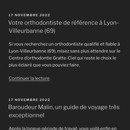
« Blog,
guide
et
PUBLIÉ
17 NOVEMBRE 2022
LE
comparatif
Votre orthodontiste de référence à Lyon-
des
Villeurbanne (69)
meilleurs
sites
Si vous recherchez un orthodontiste qualifié et fiable à
de
Lyon-Villeurbanne (69), misez sans plus attendre sur le
rencontres »
Centre d’orthodontie Gratte-Ciel qui reste le choix le
plus éclairé que vous pouviez faire.
de
Continuer la lecture
« Votre
orthodontiste
de
PUBLIÉ
17 NOVEMBRE 2022
LE
référence
Baroudeur Malin, un guide de voyage très
à
exceptionnel
Lyon-
Villeurbanne
Après la longue période de travail, vous voilà enfin en