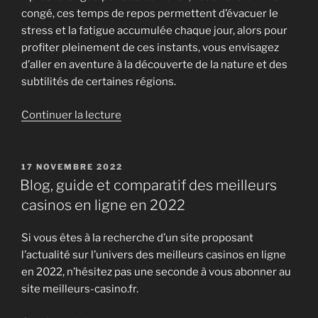
(69) »
congé, ces temps de repos permettent d’évacuer le
stress et la fatigue accumulée chaque jour, alors pour
profiter pleinement de ces instants, vous envisagez
d’aller en aventure à la découverte de la nature et des
subtilités de certaines régions.
de
Continuer la lecture
« Baroudeur
Malin,
un
PUBLIÉ
17 NOVEMBRE 2022
LE
guide
Blog, guide et comparatif des meilleurs
de
casinos en ligne en 2022
voyage
très
Si vous êtes à la recherche d’un site proposant
exceptionnel »
l’actualité sur l’univers des meilleurs casinos en ligne
en 2022, n’hésitez pas une seconde à vous abonner au
site meilleurs-casino.fr.