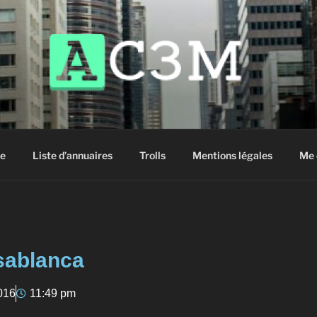
siter !
e
Liste d’annuaires
Trolls
Mentions légales
Me 
sablanca
016
11:49 pm