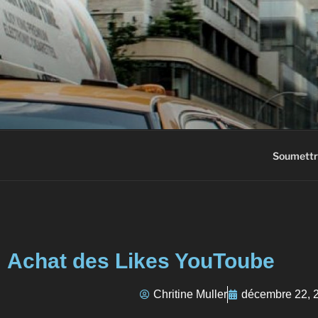
AC3M
Annuaire des meilleurs sites à vi
Soumettr
Achat des Likes YouToube
Chritine Muller
décembre 22, 