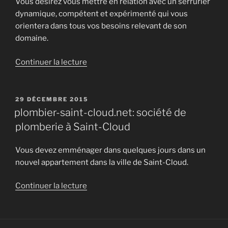
Vous désirez vous mettre en relation avec un serrurier
dynamique, compétent et expérimenté qui vous
orientera dans tous vos besoins relevant de son
domaine.
de
Continuer la lecture
« serrurier-
bobigny.net:
agence
PUBLIÉ
29 DÉCEMBRE 2015
LE
de
plombier-saint-cloud.net: société de
serrurerie
plomberie à Saint-Cloud
à
Bobigny »
Vous devez emménager dans quelques jours dans un
nouvel appartement dans la ville de Saint-Cloud.
de
Continuer la lecture
« plombier-
saint-
cloud.net: