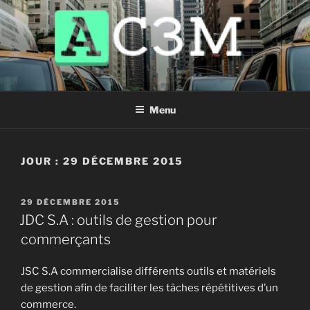
Aller
au
contenu
principal
AC3M
Annuaire des meilleurs sites à visiter !
Menu
JOUR :
29 DÉCEMBRE 2015
PUBLIÉ
29 DÉCEMBRE 2015
LE
JDC S.A : outils de gestion pour
commerçants
JSC S.A commercialise différents outils et matériels
de gestion afin de faciliter les tâches répétitives d’un
commerce.