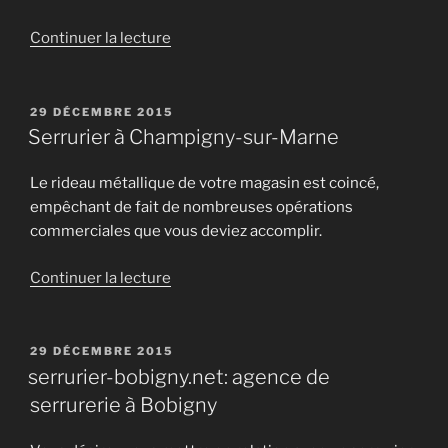
de
Continuer la lecture
« JDC
S.A
:
PUBLIÉ
29 DÉCEMBRE 2015
LE
outils
Serrurier à Champigny-sur-Marne
de
gestion
Le rideau métallique de votre magasin est coincé,
pour
empêchant de fait de nombreuses opérations
commerçants »
commerciales que vous deviez accomplir.
de
Continuer la lecture
« Serrurier
à
Champigny-
PUBLIÉ
29 DÉCEMBRE 2015
LE
sur-
serrurier-bobigny.net: agence de
Marne »
serrurerie à Bobigny